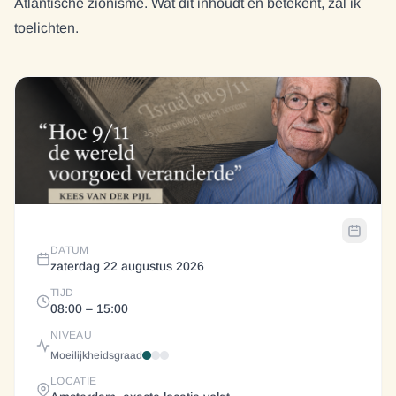
Atlantische zionisme. Wat dit inhoudt en betekent, zal ik
toelichten.
DATUM
zaterdag 22 augustus 2026
TIJD
08:00
– 15:00
NIVEAU
Moeilijkheidsgraad
LOCATIE