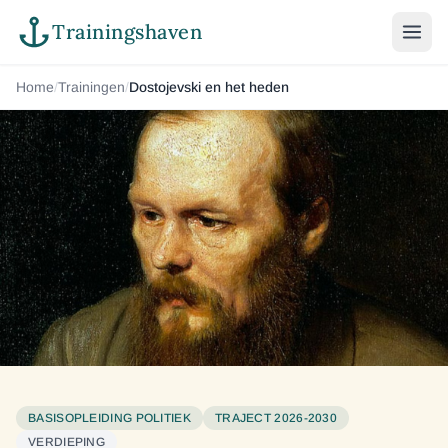
Trainingshaven
Home
/
Trainingen
/
Dostojevski en het heden
BASISOPLEIDING POLITIEK
TRAJECT 2026-2030
VERDIEPING